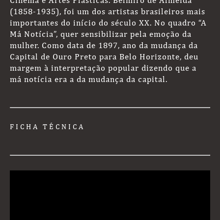
Cinema e Artes Plásticas. Belmiro de Almeida
(1858-1935), foi um dos artistas brasileiros mais
importantes do início do século XX. No quadro “A
Má Notícia”, quer sensibilizar pela emoção da
mulher. Como data de 1897, ano da mudança da
Capital de Ouro Preto para Belo Horizonte, deu
margem à interpretação popular dizendo que a
má notícia era a da mudança da capital.
FICHA TÉCNICA
Elenco
Fernanda Vianna
Elenco de Apoio e Locução
Teuda Bara
Marina Viana