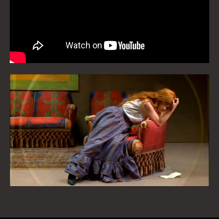
Jota D’Angelo
Alexandre Cioletti
Rodrigo Signoretti (Caju)
Equipe
Direção – Elza Cataldo
Direção de Fotografia – Evandro Rogers
Roteiro – Elza Cataldo e Ricardo de Andrade
Montagem – Evandro Rogers e Daniel Ladeira
Trilha Sonora e Masterização – REC Studio
Sonorização – Pedro Martins
Mixagem – Alex Martins
Direção de Produção – Cláudio Da Costa
Direção de Arte – Paula Peres
Figurino – Sayonara Lopes
Argumento – Elza Cataldo
Colaboração no Roteiro – Pilar Fazito, Cacau
Vilardo, Gustavo da Rocha Lima, Gláucia Brum e
Sandra Penna